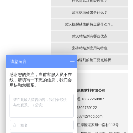
什么是武汉抗裂砂浆？
武汉抹面砂浆是什么？
武汉抗裂砂浆的特点是什么？…
武汉粘结剂有哪些优点
瓷砖粘结剂应用与特色
武汉勾缝剂的施工要点解析
请您留言
感谢您的关注，当前客服人员不在
线，请填写一下您的信息，我们会
尽快和您联系。
武汉兴祥博奕建筑材料有限公司
联系人：何经理 18872260987
汪经理 15802739122
邮箱：2460668742@qq.com
地址：武汉市江岸区谌家矶中窑村113号