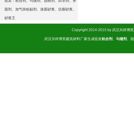
批发：粘合剂、勾缝剂、脱模剂、防水剂、界
面剂、加气块粘贴剂、抹面砂浆、抗裂砂浆、
砂浆王
Copyright 2014-2015 by 武汉
武汉兴祥博奕建筑材料厂家生成批发
粘合剂
、
勾缝剂
、脱